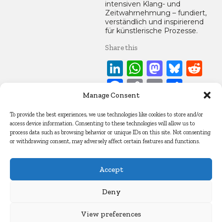
intensiven Klang- und
Zeitwahrnehmung – fundiert,
verständlich und inspirierend
für künstlerische Prozesse.
Share this
LinkedIn
WhatsApp
Mastod
Blue
Re
Facebook
Copy
Email
Teile
Manage Consent
Link
10. Juli 2025
To provide the best experiences, we use technologies like cookies to store and/or
access device information. Consenting to these technologies will allow us to
Artikel
process data such as browsing behavior or unique IDs on this site. Not consenting
or withdrawing consent, may adversely affect certain features and functions.
Accept
© Copyright Sebastian Marincolo 2025. All Rights Reserved
Deny
Impressum
Datenschutz
Cookie Policy
View preferences