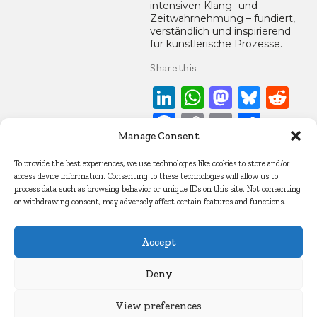
intensiven Klang- und
Zeitwahrnehmung – fundiert,
verständlich und inspirierend
für künstlerische Prozesse.
Share this
LinkedIn
WhatsApp
Mastod
Blue
Re
Facebook
Copy
Email
Teile
Manage Consent
Link
10. Juli 2025
To provide the best experiences, we use technologies like cookies to store and/or
access device information. Consenting to these technologies will allow us to
Artikel
process data such as browsing behavior or unique IDs on this site. Not consenting
or withdrawing consent, may adversely affect certain features and functions.
Accept
© Copyright Sebastian Marincolo 2025. All Rights Reserved
Deny
Impressum
Datenschutz
Cookie Policy
View preferences